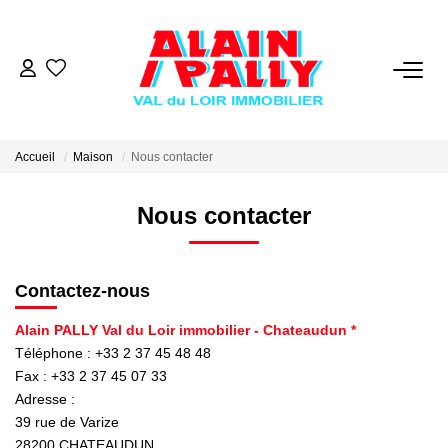
VENTE
LOCATION
Accueil
Maison
Nous contacter
Nous contacter
GESTION
DERNIERES VENTES
Contactez-nous
Alain PALLY Val du Loir immobilier - Chateaudun *
NOS AGENCES
Téléphone :
+33 2 37 45 48 48
Fax :
+33 2 37 45 07 33
Qui Sommes Nous
Adresse :
Notre Équipe
39 rue de Varize
28200
CHATEAUDUN