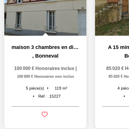
maison 3 chambres en direction d'Allaines
A 15 mi
,
Bonneval
B
100 000 €
Honoraires inclus
|
85 020 €
H
100 000 €
Honoraires non inclus
85 020 €
Ho
119
m²
5
pièce(s)
4
pièc
Réf :
15227