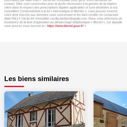
contact. Elles sont conservées pour la durée nécessaire à la gestion de la relation
client dans le respect des prescriptions légales applicables et sont destinées à nos
conseillers Conformément à la loi « informatique et libertés », vous pouvez exercer
votre droit d'accès aux données vous concernant et les faire rectifier en contactant
Alain PALLY Val du loir Immobilier cecilia.barbier@apally.com. Nous vous informons de
l'existence de la liste d'opposition au démarchage téléphonique « Bloctel », sur laquelle
vous pouvez vous inscrire ici :
https://www.bloctel.gouv.fr/
»
Les biens similaires