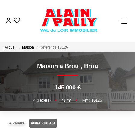
VENTE
LOCATION
Accueil
Maison
Référence 15126
Maison à Brou
,
Brou
GESTION
DERNIERES VENTES
145 000 €
4
pièce(s)
•
71
m²
•
Réf : 15126
NOS AGENCES
Qui Sommes Nous
A vendre
Visite Virtuelle
Notre Équipe