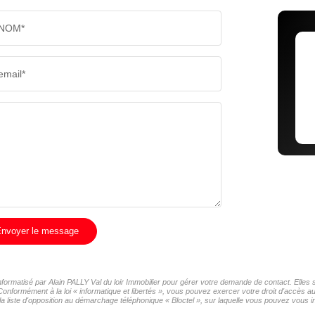
NOM*
email*
nvoyer le message
informatisé par Alain PALLY Val du loir Immobilier pour gérer votre demande de contact. Elles 
Conformément à la loi « informatique et libertés », vous pouvez exercer votre droit d'accès a
a liste d'opposition au démarchage téléphonique « Bloctel », sur laquelle vous pouvez vous ins