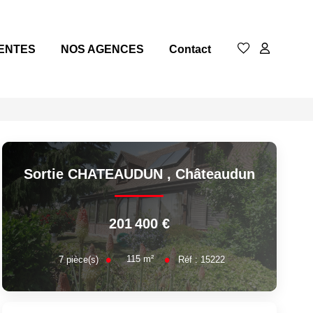
ENTES
NOS AGENCES
Contact
Sortie CHATEAUDUN
,
Châteaudun
201 400 €
115
m²
7
pièce(s)
Réf :
15222