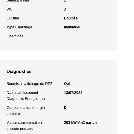
Salle(s) d'eau
2
WC
2
Cuisine
Equipée
Type Chauffage
Individuel
Cheminée
Diagnostics
Soumis à l'affichage du DPE
Oui
Date établissement
13/07/2022
Diagnostic Energétique
Consommation énergie
D
primaire
Valeur consommation
203 kWh/m2 par an
énergie primaire