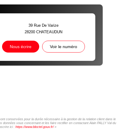
39 Rue De Varize
28200
CHATEAUDUN
Nous écrire
Voir le numéro
sont conservées pour la durée nécessaire à la gestion de la relation client dans le
ux données vous concernant et les faire rectifier en contactant Alain PALLY Val du
crire ici :
https://www.bloctel.gouv.fr/
»