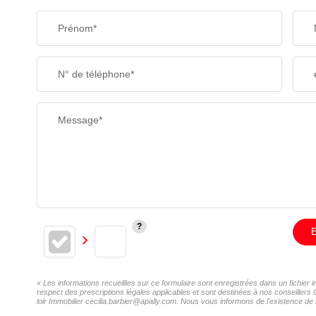
Prénom*
N° de téléphone*
Message*
E
« Les informations recueillies sur ce formulaire sont enregistrées dans un fichier 
respect des prescriptions légales applicables et sont destinées à nos conseillers 
loir Immobilier cecilia.barbier@apally.com. Nous vous informons de l'existence de l