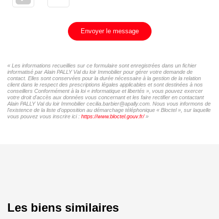
Envoyer le message
« Les informations recueillies sur ce formulaire sont enregistrées dans un fichier
informatisé par Alain PALLY Val du loir Immobilier pour gérer votre demande de
contact. Elles sont conservées pour la durée nécessaire à la gestion de la relation
client dans le respect des prescriptions légales applicables et sont destinées à nos
conseillers Conformément à la loi « informatique et libertés », vous pouvez exercer
votre droit d'accès aux données vous concernant et les faire rectifier en contactant
Alain PALLY Val du loir Immobilier cecilia.barbier@apally.com. Nous vous informons de
l'existence de la liste d'opposition au démarchage téléphonique « Bloctel », sur laquelle
vous pouvez vous inscrire ici :
https://www.bloctel.gouv.fr/
»
Les biens similaires