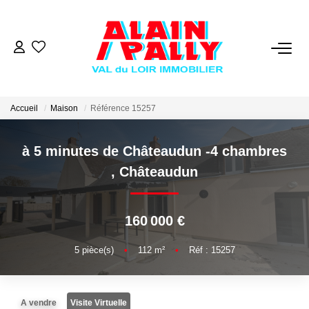
VENTE
LOCATION
Accueil
Maison
Référence 15257
à 5 minutes de Châteaudun -4 chambres
GESTION
,
Châteaudun
DERNIERES VENTES
160 000 €
NOS AGENCES
5
pièce(s)
•
112
m²
•
Réf : 15257
Qui Sommes Nous
Notre Équipe
A vendre
Visite Virtuelle