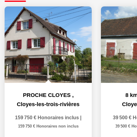
PROCHE CLOYES
,
8 k
Cloyes-les-trois-rivières
Cloyes
159 750 €
Honoraires inclus
|
39 500 €
H
159 750 €
Honoraires non inclus
39 500 €
Ho