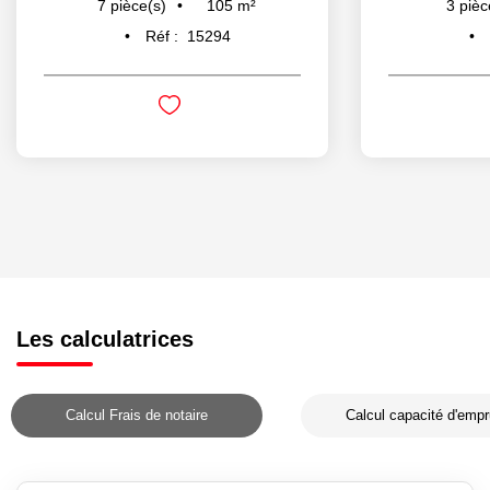
105
m²
7
pièce(s)
3
pièc
Réf :
15294
Les calculatrices
Calcul Frais de notaire
Calcul capacité d'empr