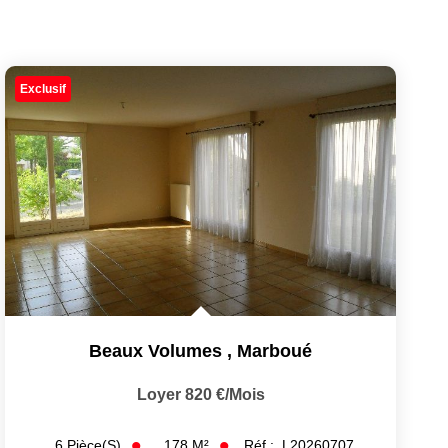
Exclusif
Beaux Volumes
,
Marboué
Loyer 820 €/mois
178
M²
Réf :
L20260707
6
Pièce(s)