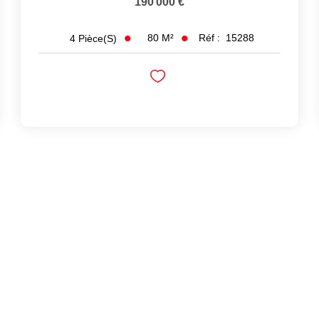
190 000 €
80
M²
Réf :
15288
4
Pièce(s)