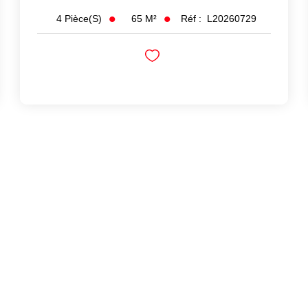
65
M²
Réf :
L20260729
4
Pièce(s)