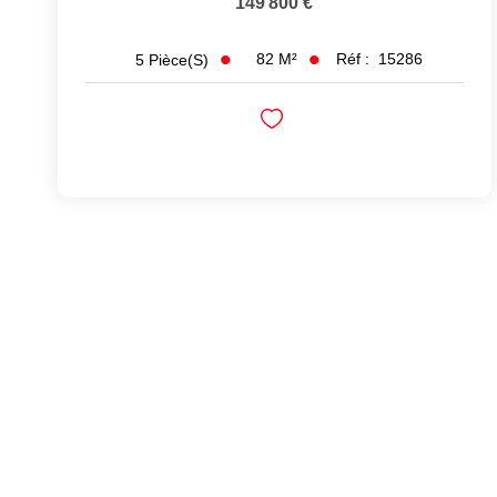
149 800 €
82
M²
Réf :
15286
5
Pièce(s)