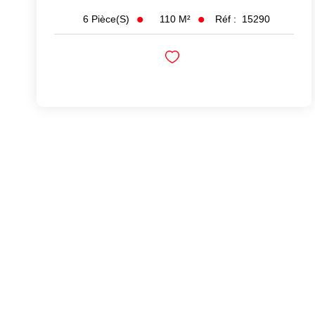
110
M²
Réf :
15290
6
Pièce(s)