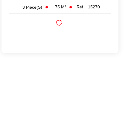
75
M²
Réf :
15270
3
Pièce(s)