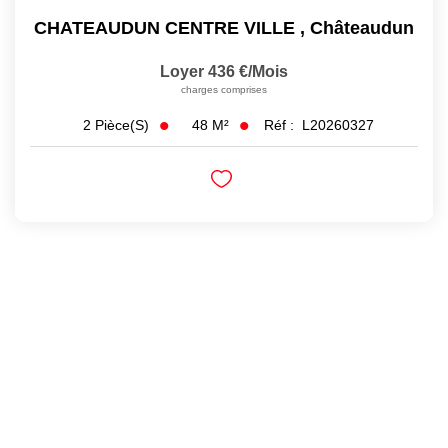
CHATEAUDUN CENTRE VILLE
,
Châteaudun
Loyer 436 €/mois
charges comprises
48
M²
Réf :
L20260327
2
Pièce(s)