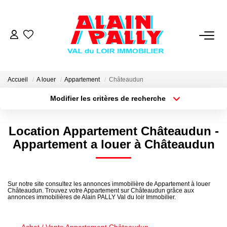
VENTE
LOCATION
Accueil
A louer
Appartement
Châteaudun
Modifier les critères de recherche
Type de transaction
Localisation
GESTION
Acheter
Localisation
Location Appartement Châteaudun -
Type de bien
Sélectionnez...
Surface min
DERNIERES VENTES
Appartement a louer à Châteaudun
Plus de critères
Budget max
NOS AGENCES
Sur notre site consultez les annonces immobilière de Appartement à louer
Châteaudun. Trouvez votre Appartement sur Châteaudun grâce aux
Créer une alerte
Qui Sommes Nous
annonces immobilières de Alain PALLY Val du loir Immobilier.
Notre Équipe