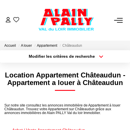
VENTE
LOCATION
Accueil
A louer
Appartement
Châteaudun
Modifier les critères de recherche
Type de transaction
Localisation
GESTION
Acheter
Localisation
Location Appartement Châteaudun -
Type de bien
Sélectionnez...
Surface min
DERNIERES VENTES
Appartement a louer à Châteaudun
Plus de critères
Budget max
NOS AGENCES
Sur notre site consultez les annonces immobilière de Appartement à louer
Châteaudun. Trouvez votre Appartement sur Châteaudun grâce aux
Créer une alerte
Qui Sommes Nous
annonces immobilières de Alain PALLY Val du loir Immobilier.
Notre Équipe