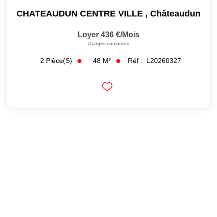
CHATEAUDUN CENTRE VILLE
,
Châteaudun
Loyer 436 €/mois
charges comprises
48
M²
Réf :
L20260327
2
Pièce(s)