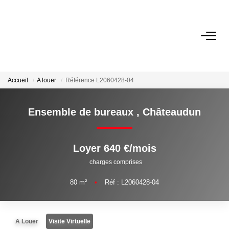
VENTE
LOCATION
Accueil
A louer
Référence L2060428-04
Ensemble de bureaux
,
Châteaudun
GESTION
DERNIERES VENTES
Loyer 640 €/mois
charges comprises
NOS AGENCES
80
m²
•
Réf : L2060428-04
Qui Sommes Nous
Notre Équipe
A Louer
Visite Virtuelle
Nous Rejoindre