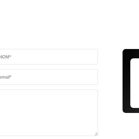
NOM*
email*