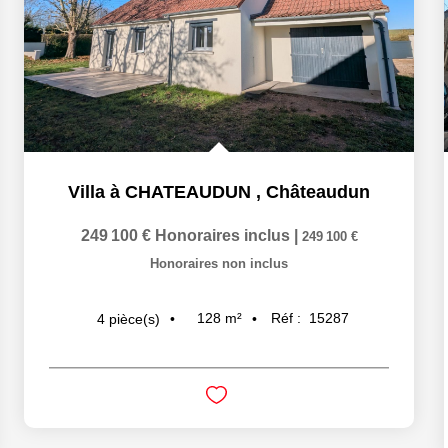
Villa à CHATEAUDUN
,
Châteaudun
249 100 €
Honoraires inclus
|
249 100 €
Honoraires non inclus
128
m²
Réf :
15287
4
pièce(s)