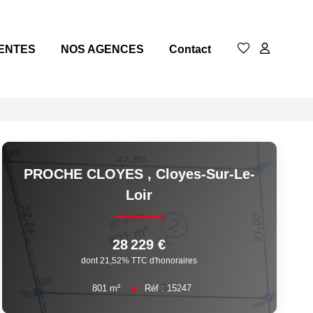
ENTES
NOS AGENCES
Contact
PROCHE CLOYES
,
Cloyes-Sur-Le-
Loir
28 229 €
dont 21,52% TTC d'honoraires
801
m²
Réf :
15247