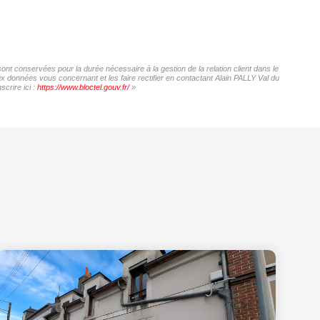
sont conservées pour la durée nécessaire à la gestion de la relation client dans le
ux données vous concernant et les faire rectifier en contactant Alain PALLY Val du
crire ici :
https://www.bloctel.gouv.fr/
»