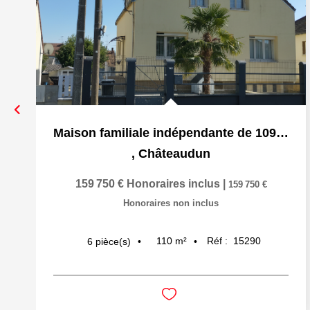
Maison familiale indépendante de 109,5 m2 sur sous-sol 5 c
,
Châteaudun
159 750 €
Honoraires inclus
|
159 750 €
Honoraires non inclus
110
m²
Réf :
15290
6
pièce(s)