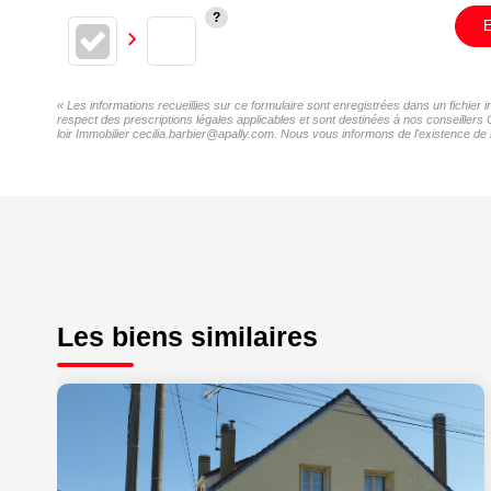
E
« Les informations recueillies sur ce formulaire sont enregistrées dans un fichier 
respect des prescriptions légales applicables et sont destinées à nos conseillers 
loir Immobilier cecilia.barbier@apally.com. Nous vous informons de l'existence de l
Les biens similaires