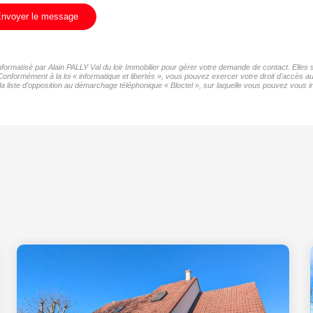
nvoyer le message
informatisé par Alain PALLY Val du loir Immobilier pour gérer votre demande de contact. Elles 
Conformément à la loi « informatique et libertés », vous pouvez exercer votre droit d'accès a
a liste d'opposition au démarchage téléphonique « Bloctel », sur laquelle vous pouvez vous ins