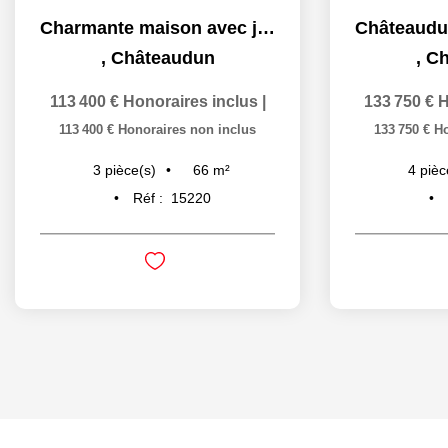
Charmante maison avec jardin Quartier calme à Châteaudun
,
Châteaudun
,
Ch
113 400 €
Honoraires inclus
|
133 750 €
H
113 400 €
Honoraires non inclus
133 750 €
Ho
66
m²
3
pièce(s)
4
pièc
Réf :
15220