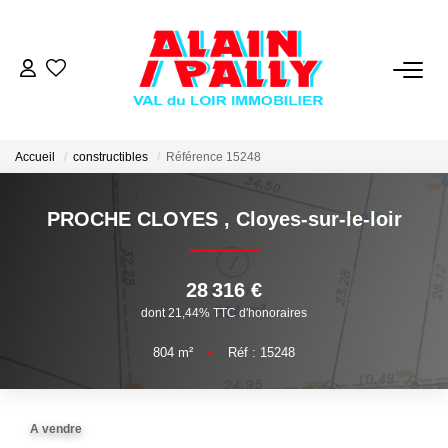
VENTE
LOCATION
Accueil
constructibles
Référence 15248
PROCHE CLOYES
,
Cloyes-sur-le-loir
GESTION
DERNIERES VENTES
28 316 €
dont 21,44% TTC d'honoraires
NOS AGENCES
804
m²
•
Réf : 15248
Qui Sommes Nous
Notre Équipe
A vendre