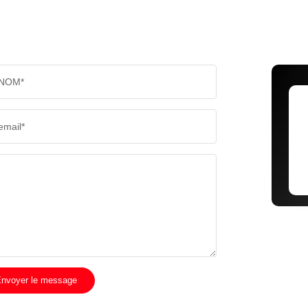
NOM*
email*
nvoyer le message