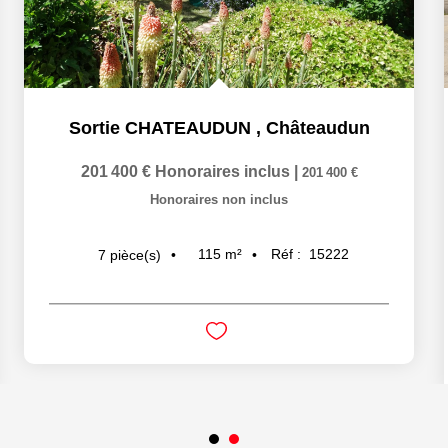
Sortie CHATEAUDUN
,
Châteaudun
201 400 €
Honoraires inclus
|
201 400 €
Honoraires non inclus
115
m²
Réf :
15222
7
pièce(s)