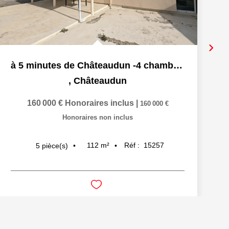
à 5 minutes de Châteaudun -4 chambres
,
Châteaudun
160 000 €
Honoraires inclus
|
160 000 €
Honoraires non inclus
112
m²
Réf :
15257
5
pièce(s)