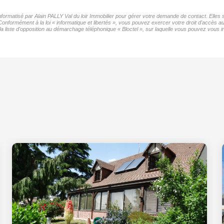
informatisé par Alain PALLY Val du loir Immobilier pour gérer votre demande de contact. Elles 
Conformément à la loi « informatique et libertés », vous pouvez exercer votre droit d'accès a
a liste d'opposition au démarchage téléphonique « Bloctel », sur laquelle vous pouvez vous ins