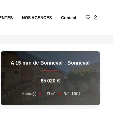
ENTES
NOS AGENCES
Contact
A 15 min de Bonneval
,
Bonneval
85 020 €
43
m²
4
pièce(s)
Réf :
14917