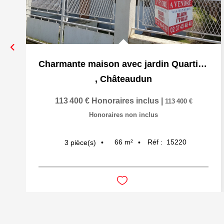
Charmante maison avec jardin Quartier calme à Châteaudun
,
Châteaudun
113 400 €
Honoraires inclus
|
113 400 €
Honoraires non inclus
66
m²
Réf :
15220
3
pièce(s)