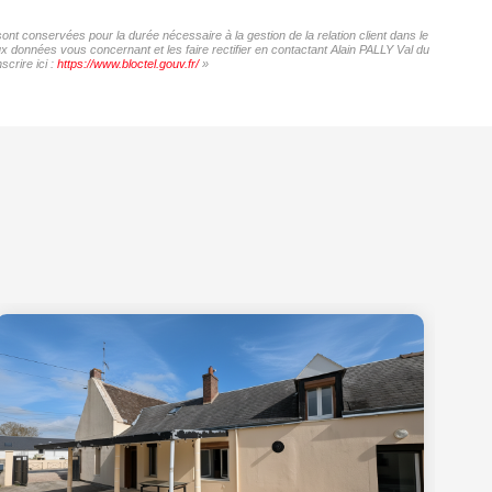
sont conservées pour la durée nécessaire à la gestion de la relation client dans le
ux données vous concernant et les faire rectifier en contactant Alain PALLY Val du
crire ici :
https://www.bloctel.gouv.fr/
»