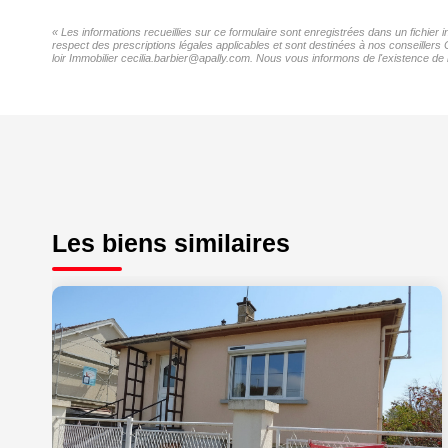
« Les informations recueillies sur ce formulaire sont enregistrées dans un fichier 
respect des prescriptions légales applicables et sont destinées à nos conseillers 
loir Immobilier cecilia.barbier@apally.com. Nous vous informons de l'existence de l
Les biens similaires