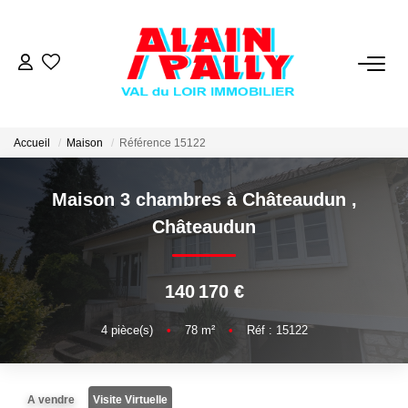
VENTE
LOCATION
Accueil
Maison
Référence 15122
Maison 3 chambres à Châteaudun
,
GESTION
Châteaudun
DERNIERES VENTES
140 170 €
NOS AGENCES
4
pièce(s)
•
78
m²
•
Réf : 15122
Qui Sommes Nous
Notre Équipe
A vendre
Visite Virtuelle