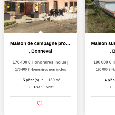
Maison de campagne proche Bonneval
,
Bonneval
,
B
170 400 €
Honoraires inclus
|
190 000 €
H
170 400 €
Honoraires non inclus
190 000 €
Ho
150
m²
5
pièce(s)
4
pièc
Réf :
15231