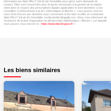
informatisé par Alain PALLY Val du loir Immobilier pour gérer votre demande de
contact. Elles sont conservées pour la durée nécessaire à la gestion de la relation
client dans le respect des prescriptions légales applicables et sont destinées à nos
conseillers Conformément à la loi « informatique et libertés », vous pouvez exercer
votre droit d'accès aux données vous concernant et les faire rectifier en contactant
Alain PALLY Val du loir Immobilier cecilia.barbier@apally.com. Nous vous informons de
l'existence de la liste d'opposition au démarchage téléphonique « Bloctel », sur laquelle
vous pouvez vous inscrire ici :
https://www.bloctel.gouv.fr/
»
Les biens similaires