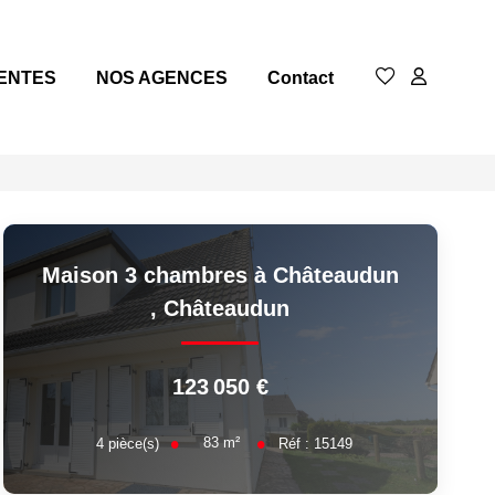
ENTES
NOS AGENCES
Contact
Maison 3 chambres à Châteaudun
,
Châteaudun
123 050 €
83
m²
4
pièce(s)
Réf :
15149