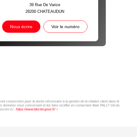
39 Rue De Varize
28200
CHATEAUDUN
Nous écrire
Voir le numéro
sont conservées pour la durée nécessaire à la gestion de la relation client dans le
ux données vous concernant et les faire rectifier en contactant Alain PALLY Val du
crire ici :
https://www.bloctel.gouv.fr/
»