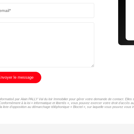
email*
nvoyer le message
informatisé par Alain PALLY Val du loir Immobilier pour gérer votre demande de contact. Elles 
Conformément à la loi « informatique et libertés », vous pouvez exercer votre droit d'accès a
a liste d'opposition au démarchage téléphonique « Bloctel », sur laquelle vous pouvez vous ins