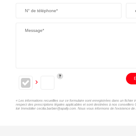
N° de téléphone*
Message*
E
« Les informations recueillies sur ce formulaire sont enregistrées dans un fichier 
respect des prescriptions légales applicables et sont destinées à nos conseillers 
loir Immobilier cecilia.barbier@apally.com. Nous vous informons de l'existence de l