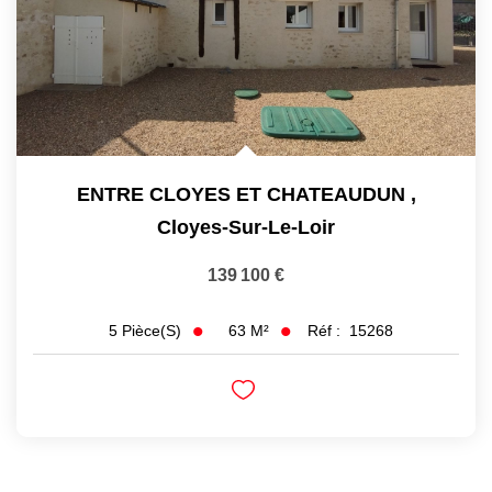
ENTRE CLOYES ET CHATEAUDUN
,
Cloyes-Sur-Le-Loir
139 100 €
63
M²
Réf :
15268
5
Pièce(s)