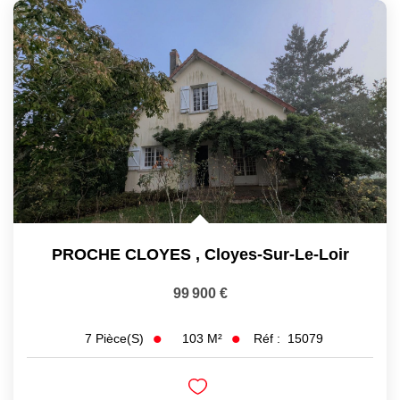
PROCHE CLOYES
,
Cloyes-Sur-Le-Loir
99 900 €
103
M²
Réf :
15079
7
Pièce(s)