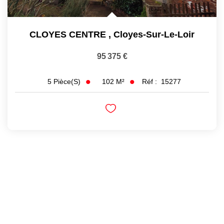
CLOYES CENTRE
,
Cloyes-Sur-Le-Loir
95 375 €
102
M²
Réf :
15277
5
Pièce(s)