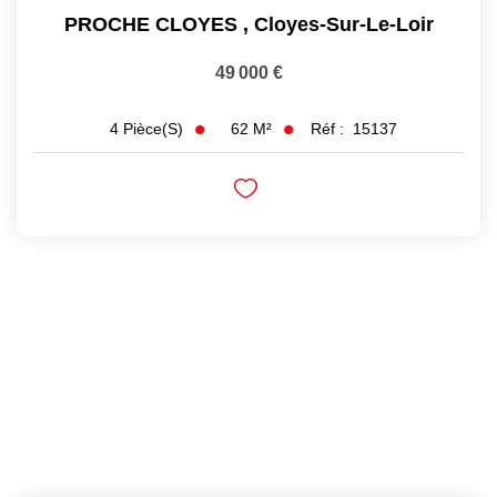
PROCHE CLOYES
,
Cloyes-Sur-Le-Loir
49 000 €
62
M²
Réf :
15137
4
Pièce(s)