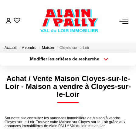
VENTE
LOCATION
Accueil
A vendre
Maison
Cloyes-sur-le-Loir
Modifier les critères de recherche
Type de transaction
Localisation
GESTION
Acheter
Localisation
Achat / Vente Maison Cloyes-sur-le-
Type de bien
Sélectionnez...
Surface min
DERNIERES VENTES
Loir - Maison a vendre à Cloyes-sur-
le-Loir
Plus de critères
Budget max
NOS AGENCES
Créer une alerte
Qui Sommes Nous
Sur notre site consultez les annonces immobilière de Maison à vendre
Cloyes-sur-le-Loir. Trouvez votre Maison sur Cloyes-sur-le-Loir grâce aux
annonces immobilières de Alain PALLY Val du loir Immobilier.
Notre Équipe