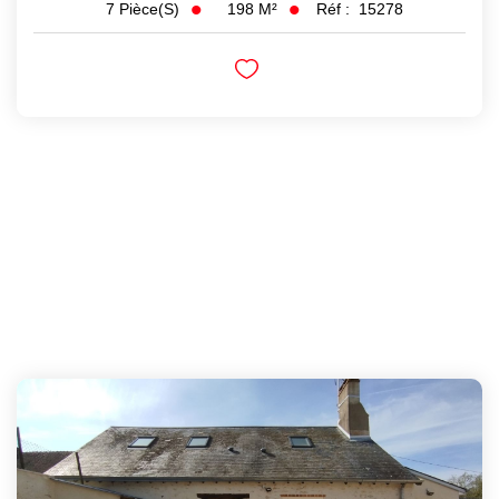
198
M²
Réf :
15278
7
Pièce(s)