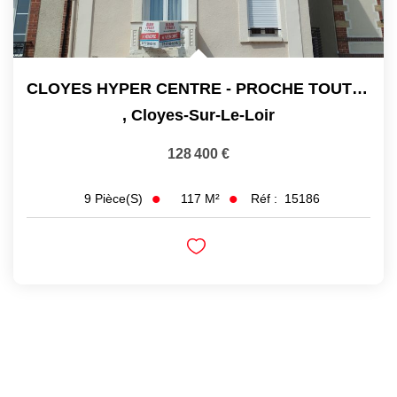
CLOYES HYPER CENTRE - PROCHE TOUTE COMMODITE
,
Cloyes-Sur-Le-Loir
128 400 €
117
M²
Réf :
15186
9
Pièce(s)