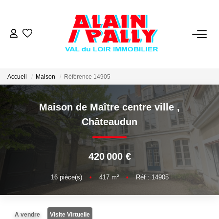
VENTE
LOCATION
Accueil
Maison
Référence 14905
Maison de Maître centre ville
,
GESTION
Châteaudun
DERNIERES VENTES
420 000 €
NOS AGENCES
16
pièce(s)
•
417
m²
•
Réf : 14905
Qui Sommes Nous
Notre Équipe
A vendre
Visite Virtuelle