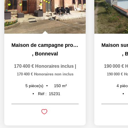
Maison de campagne proche Bonneval
,
Bonneval
,
Bonneval
00 €
Honoraires inclus
|
190 000 €
Honoraires i
00 €
Honoraires non inclus
190 000 €
Honoraires non i
150
m²
80
m
5
pièce(s)
4
pièce(s)
Réf :
15231
Réf :
15288