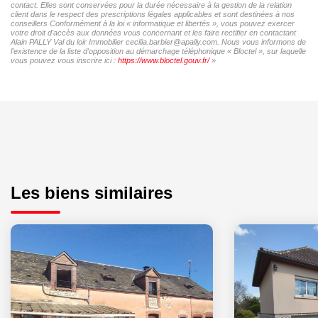
contact. Elles sont conservées pour la durée nécessaire à la gestion de la relation
client dans le respect des prescriptions légales applicables et sont destinées à nos
conseillers Conformément à la loi « informatique et libertés », vous pouvez exercer
votre droit d'accès aux données vous concernant et les faire rectifier en contactant
Alain PALLY Val du loir Immobilier cecilia.barbier@apally.com. Nous vous informons de
l'existence de la liste d'opposition au démarchage téléphonique « Bloctel », sur laquelle
vous pouvez vous inscrire ici :
https://www.bloctel.gouv.fr/
»
Les biens similaires