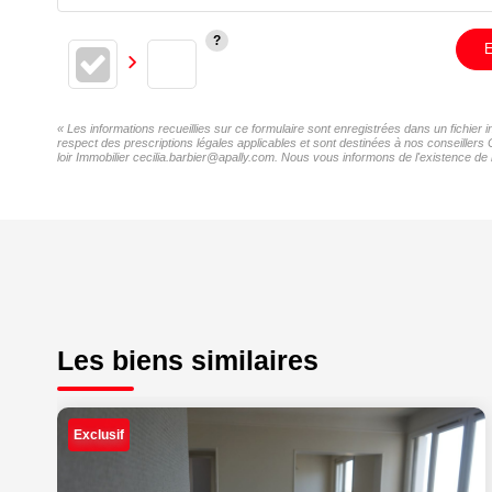
E
« Les informations recueillies sur ce formulaire sont enregistrées dans un fichier 
respect des prescriptions légales applicables et sont destinées à nos conseillers 
loir Immobilier cecilia.barbier@apally.com. Nous vous informons de l'existence de l
Les biens similaires
Exclusif