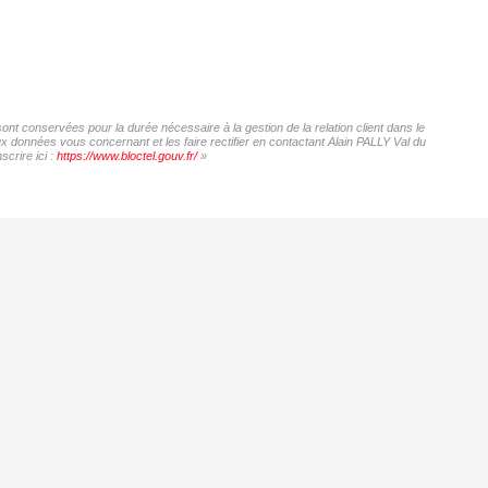
sont conservées pour la durée nécessaire à la gestion de la relation client dans le
ux données vous concernant et les faire rectifier en contactant Alain PALLY Val du
crire ici :
https://www.bloctel.gouv.fr/
»