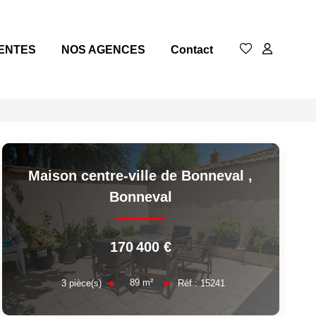
ENTES
NOS AGENCES
Contact
Maison centre-ville de Bonneval
,
Bonneval
170 400 €
89
m²
3
pièce(s)
Réf :
15241