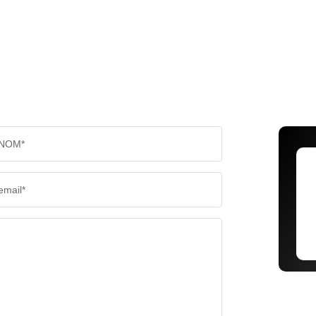
NOM*
email*