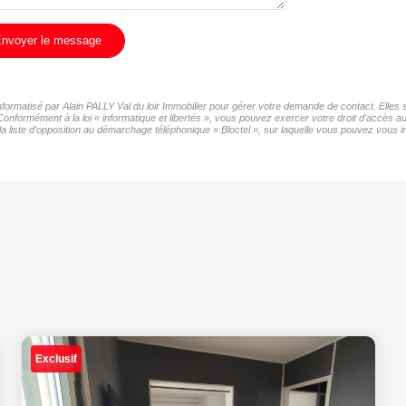
nvoyer le message
informatisé par Alain PALLY Val du loir Immobilier pour gérer votre demande de contact. Elles 
Conformément à la loi « informatique et libertés », vous pouvez exercer votre droit d'accès a
a liste d'opposition au démarchage téléphonique « Bloctel », sur laquelle vous pouvez vous ins
Exclusif