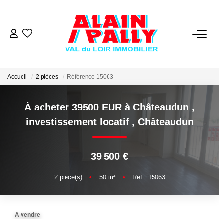
VENTE
LOCATION
Accueil
2 pièces
Référence 15063
À acheter 39500 EUR à Châteaudun ,
GESTION
investissement locatif
,
Châteaudun
DERNIERES VENTES
39 500 €
NOS AGENCES
2
pièce(s)
•
50
m²
•
Réf : 15063
Qui Sommes Nous
Notre Équipe
A vendre