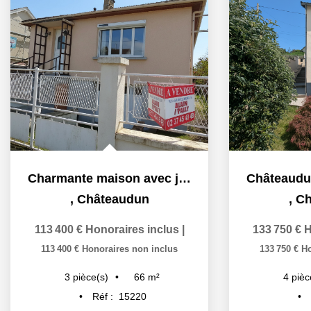
Charmante maison avec jardin Quartier calme à Châteaudun
,
Châteaudun
,
Ch
113 400 €
Honoraires inclus
|
133 750 €
H
113 400 €
Honoraires non inclus
133 750 €
Ho
66
m²
3
pièce(s)
4
pièc
Réf :
15220