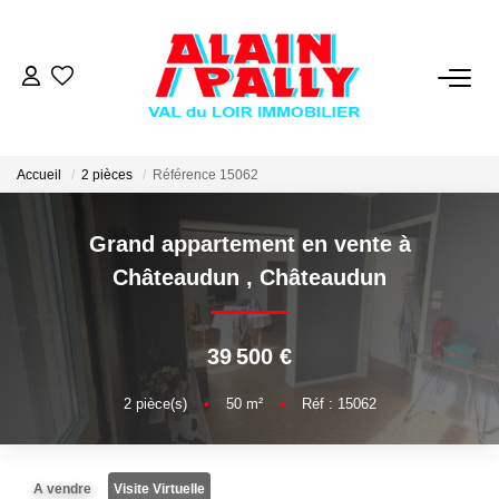
VENTE
LOCATION
Accueil
2 pièces
Référence 15062
Grand appartement en vente à
GESTION
Châteaudun
,
Châteaudun
DERNIERES VENTES
39 500 €
NOS AGENCES
2
pièce(s)
•
50
m²
•
Réf : 15062
Qui Sommes Nous
Notre Équipe
A vendre
Visite Virtuelle