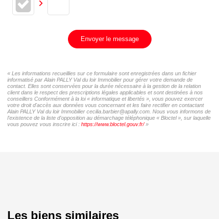
Envoyer le message
« Les informations recueillies sur ce formulaire sont enregistrées dans un fichier
informatisé par Alain PALLY Val du loir Immobilier pour gérer votre demande de
contact. Elles sont conservées pour la durée nécessaire à la gestion de la relation
client dans le respect des prescriptions légales applicables et sont destinées à nos
conseillers Conformément à la loi « informatique et libertés », vous pouvez exercer
votre droit d'accès aux données vous concernant et les faire rectifier en contactant
Alain PALLY Val du loir Immobilier cecilia.barbier@apally.com. Nous vous informons de
l'existence de la liste d'opposition au démarchage téléphonique « Bloctel », sur laquelle
vous pouvez vous inscrire ici :
https://www.bloctel.gouv.fr/
»
Les biens similaires