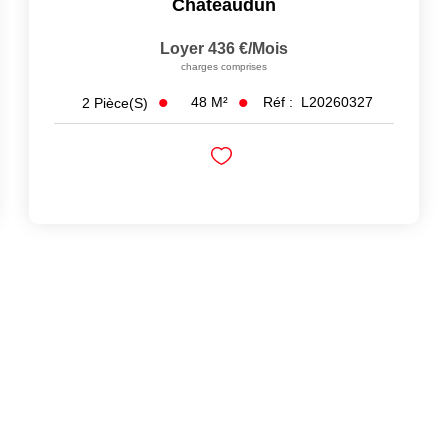
Châteaudun
Loyer 436 €/mois
charges comprises
48
M²
Réf :
L20260327
2
Pièce(s)