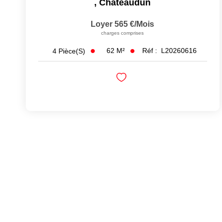
,
Châteaudun
Loyer 565 €/mois
charges comprises
62
M²
Réf :
L20260616
4
Pièce(s)