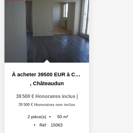
À acheter 39500 EUR à Châteaudun , investissement locatif
,
Châteaudun
39 500 €
Honoraires inclus
|
39 500 €
Honoraires non inclus
50
m²
2
pièce(s)
Réf :
15063