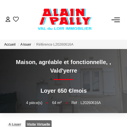
VENTE
LOCATION
Accueil
A louer
Référence L20260616A
Maison, agréable et fonctionnelle,
,
GESTION
Vald'yerre
DERNIERES VENTES
Loyer 650 €/mois
NOS AGENCES
4
pièce(s)
•
64
m²
•
Réf : L20260616A
Qui Sommes Nous
Notre Équipe
A Louer
Visite Virtuelle