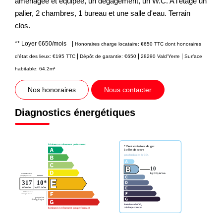
aménagée et équipée, un dégagement, un W.C. A l'étage un
palier, 2 chambres, 1 bureau et une salle d'eau. Terrain
clos.
**
Loyer €650/mois
|
Honoraires charge locataire: €650 TTC
dont honoraires
|
|
|
d'état des lieux: €195 TTC
Dépôt de garantie: €650
28290 Vald'Yerre
Surface
habitable: 64.2m²
Nos honoraires
Nous contacter
Diagnostics énergétiques