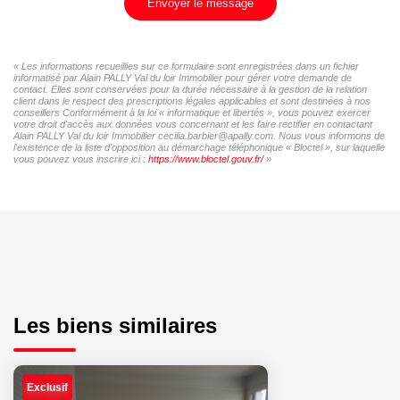
Envoyer le message
« Les informations recueillies sur ce formulaire sont enregistrées dans un fichier
informatisé par Alain PALLY Val du loir Immobilier pour gérer votre demande de
contact. Elles sont conservées pour la durée nécessaire à la gestion de la relation
client dans le respect des prescriptions légales applicables et sont destinées à nos
conseillers Conformément à la loi « informatique et libertés », vous pouvez exercer
votre droit d'accès aux données vous concernant et les faire rectifier en contactant
Alain PALLY Val du loir Immobilier cecilia.barbier@apally.com. Nous vous informons de
l'existence de la liste d'opposition au démarchage téléphonique « Bloctel », sur laquelle
vous pouvez vous inscrire ici :
https://www.bloctel.gouv.fr/
»
Les biens similaires
Exclusif