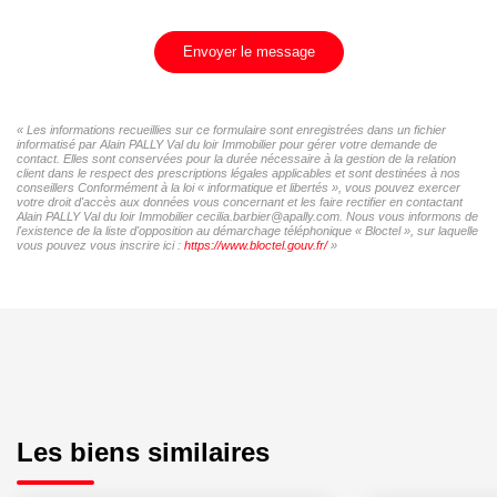
Envoyer le message
« Les informations recueillies sur ce formulaire sont enregistrées dans un fichier
informatisé par Alain PALLY Val du loir Immobilier pour gérer votre demande de
contact. Elles sont conservées pour la durée nécessaire à la gestion de la relation
client dans le respect des prescriptions légales applicables et sont destinées à nos
conseillers Conformément à la loi « informatique et libertés », vous pouvez exercer
votre droit d'accès aux données vous concernant et les faire rectifier en contactant
Alain PALLY Val du loir Immobilier cecilia.barbier@apally.com. Nous vous informons de
l'existence de la liste d'opposition au démarchage téléphonique « Bloctel », sur laquelle
vous pouvez vous inscrire ici :
https://www.bloctel.gouv.fr/
»
Les biens similaires