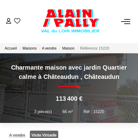
VENTE
LOCATION
Accueil
Maisons
A vendre
Maison
Référence 15220
Charmante maison avec jardin Quartier
GESTION
calme à Châteaudun
,
Châteaudun
DERNIERES VENTES
113 400 €
NOS AGENCES
3
pièce(s)
•
66
m²
•
Réf : 15220
Qui Sommes Nous
Notre Équipe
A vendre
Visite Virtuelle