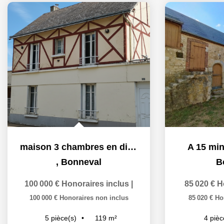
maison 3 chambres en direction d'Allaines
A 15 mi
,
Bonneval
B
100 000 €
Honoraires inclus
|
85 020 €
H
100 000 €
Honoraires non inclus
85 020 €
Ho
119
m²
5
pièce(s)
4
pièc