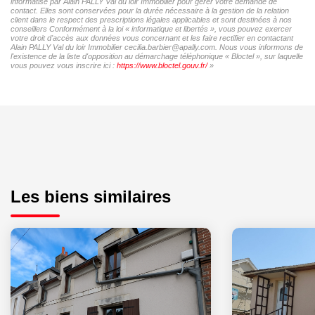
informatisé par Alain PALLY Val du loir Immobilier pour gérer votre demande de
contact. Elles sont conservées pour la durée nécessaire à la gestion de la relation
client dans le respect des prescriptions légales applicables et sont destinées à nos
conseillers Conformément à la loi « informatique et libertés », vous pouvez exercer
votre droit d'accès aux données vous concernant et les faire rectifier en contactant
Alain PALLY Val du loir Immobilier cecilia.barbier@apally.com. Nous vous informons de
l'existence de la liste d'opposition au démarchage téléphonique « Bloctel », sur laquelle
vous pouvez vous inscrire ici :
https://www.bloctel.gouv.fr/
»
Les biens similaires