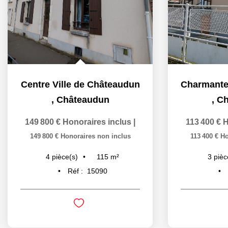
Centre Ville de Châteaudun
,
Châteaudun
,
Ch
149 800 €
Honoraires inclus
|
113 400 €
H
149 800 €
Honoraires non inclus
113 400 €
Ho
115
m²
4
pièce(s)
3
pièc
Réf :
15090