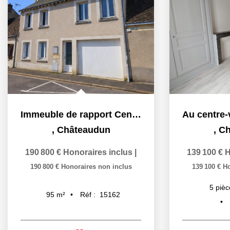
Immeuble de rapport Centre-ville de Châteaudun
,
Châteaudun
,
Ch
190 800 €
Honoraires inclus
|
139 100 €
H
190 800 €
Honoraires non inclus
139 100 €
Ho
5
pièc
Réf :
15162
95
m²