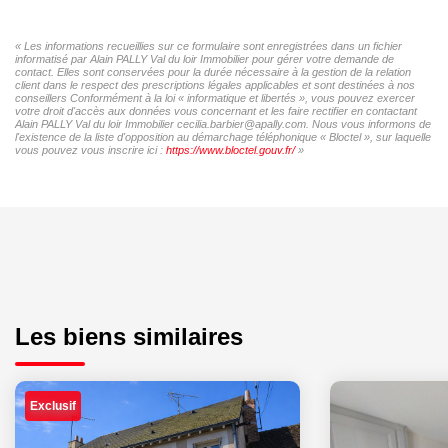
« Les informations recueillies sur ce formulaire sont enregistrées dans un fichier
informatisé par Alain PALLY Val du loir Immobilier pour gérer votre demande de
contact. Elles sont conservées pour la durée nécessaire à la gestion de la relation
client dans le respect des prescriptions légales applicables et sont destinées à nos
conseillers Conformément à la loi « informatique et libertés », vous pouvez exercer
votre droit d'accès aux données vous concernant et les faire rectifier en contactant
Alain PALLY Val du loir Immobilier cecilia.barbier@apally.com. Nous vous informons de
l'existence de la liste d'opposition au démarchage téléphonique « Bloctel », sur laquelle
vous pouvez vous inscrire ici :
https://www.bloctel.gouv.fr/
»
Les biens similaires
Exclusif