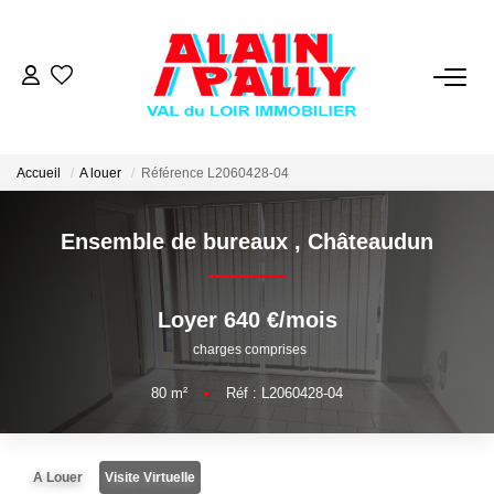
VENTE
LOCATION
Accueil
A louer
Référence L2060428-04
Ensemble de bureaux
,
Châteaudun
GESTION
DERNIERES VENTES
Loyer 640 €/mois
charges comprises
NOS AGENCES
80
m²
•
Réf : L2060428-04
Qui Sommes Nous
Notre Équipe
A Louer
Visite Virtuelle