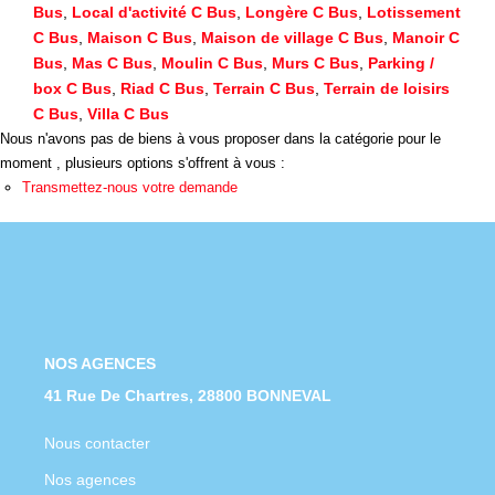
Nous Rejoindre
Bus
,
Local d'activité C Bus
,
Longère C Bus
,
Lotissement
C Bus
,
Maison C Bus
,
Maison de village C Bus
,
Manoir C
Nos Actualités
Bus
,
Mas C Bus
,
Moulin C Bus
,
Murs C Bus
,
Parking /
box C Bus
,
Riad C Bus
,
Terrain C Bus
,
Terrain de loisirs
C Bus
,
Villa C Bus
CONTACT
Nous n'avons pas de biens à vous proposer dans la catégorie pour le
moment , plusieurs options s'offrent à vous :
Transmettez-nous votre demande
NOS AGENCES
41 Rue De Chartres, 28800 BONNEVAL
Nous contacter
Nos agences