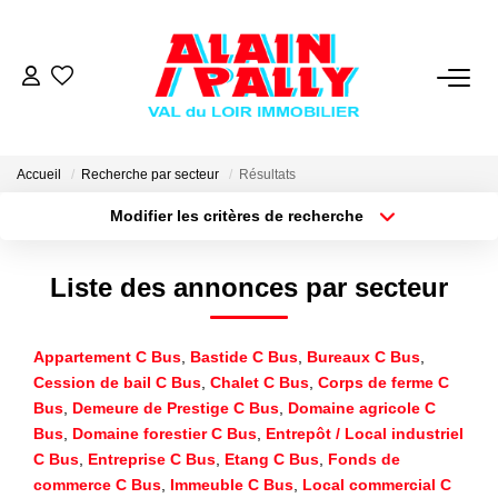
VENTE
LOCATION
Accueil
Recherche par secteur
Résultats
Modifier les critères de recherche
Type de transaction
Localisation
GESTION
Acheter
Localisation
Liste des annonces par secteur
Type de bien
Sélectionnez...
Surface min
DERNIERES VENTES
Appartement C Bus
,
Bastide C Bus
,
Bureaux C Bus
,
Plus de critères
Budget max
NOS AGENCES
Cession de bail C Bus
,
Chalet C Bus
,
Corps de ferme C
Bus
,
Demeure de Prestige C Bus
,
Domaine agricole C
Créer une alerte
Qui Sommes Nous
Bus
,
Domaine forestier C Bus
,
Entrepôt / Local industriel
C Bus
,
Entreprise C Bus
,
Etang C Bus
,
Fonds de
Notre Équipe
commerce C Bus
,
Immeuble C Bus
,
Local commercial C