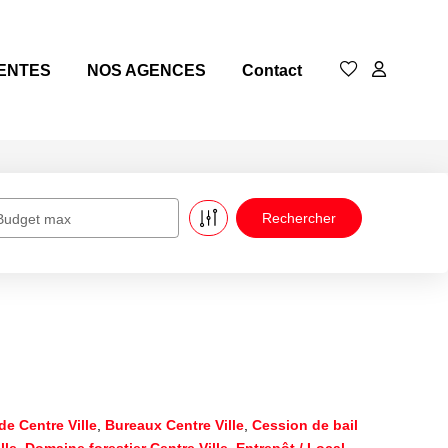
ENTES
NOS AGENCES
Contact
Budget max
de Centre Ville
,
Bureaux Centre Ville
,
Cession de bail
lle
,
Domaine forestier Centre Ville
,
Entrepôt / Local