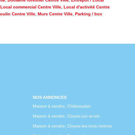
,
Local commercial Centre Ville
,
Local d'activité Centre
oulin Centre Ville
,
Murs Centre Ville
,
Parking / box
NOS ANNONCES
Maison à vendre, Châteaudun
Maison à vendre, Cloyes-sur-le-loir
Maison à vendre, Cloyes-les-trois-rivières