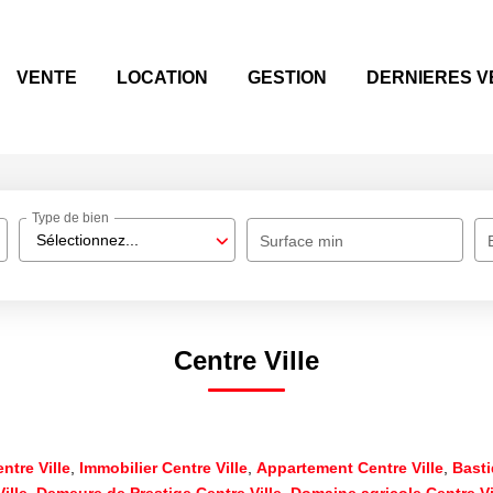
VENTE
LOCATION
GESTION
DERNIERES V
Type de bien
Sélectionnez...
Surface min
Centre Ville
ntre Ville
,
Immobilier Centre Ville
,
Appartement Centre Ville
,
Basti
ille
,
Demeure de Prestige Centre Ville
,
Domaine agricole Centre Vi