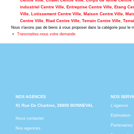
industriel Centre Ville
,
Entreprise Centre Ville
,
Etang Cen
Ville
,
Lotissement Centre Ville
,
Maison Centre Ville
,
Mais
Centre Ville
,
Riad Centre Ville
,
Terrain Centre Ville
,
Terra
Nous n'avons pas de biens à vous proposer dans la catégorie pour le mo
Transmettez-nous votre demande
NOS AGENCES
NOS SERVI
41 Rue De Chartres, 28800 BONNEVAL
L'agence
Estimation
Nous contacter
Partenaires
Nos agences