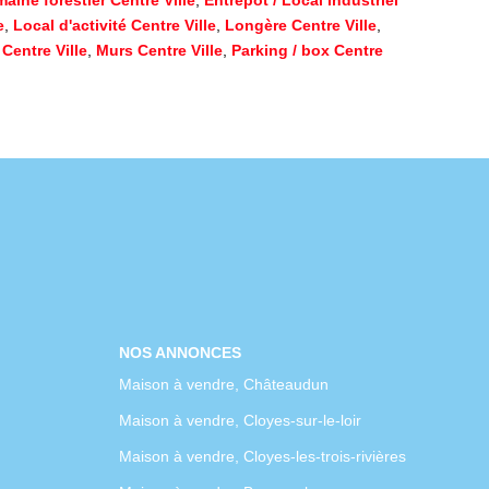
e
,
Local d'activité Centre Ville
,
Longère Centre Ville
,
Centre Ville
,
Murs Centre Ville
,
Parking / box Centre
NOS ANNONCES
Maison à vendre, Châteaudun
Maison à vendre, Cloyes-sur-le-loir
Maison à vendre, Cloyes-les-trois-rivières