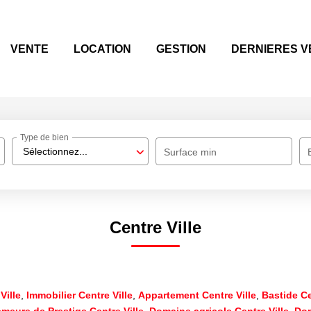
VENTE
LOCATION
GESTION
DERNIERES V
Type de bien
Sélectionnez...
Surface min
Centre Ville
Ville
,
Immobilier Centre Ville
,
Appartement Centre Ville
,
Bastide Ce
meure de Prestige Centre Ville
,
Domaine agricole Centre Ville
,
Dom