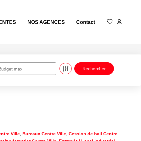
ENTES
NOS AGENCES
Contact
Budget max
ntre Ville
,
Bureaux Centre Ville
,
Cession de bail Centre
aine forestier Centre Ville
,
Entrepôt / Local industriel