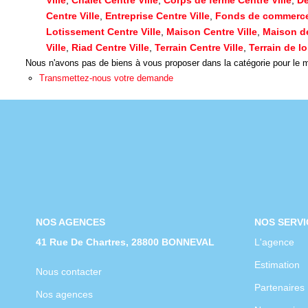
Centre Ville
,
Entreprise Centre Ville
,
Fonds de commerce 
Lotissement Centre Ville
,
Maison Centre Ville
,
Maison de
Ville
,
Riad Centre Ville
,
Terrain Centre Ville
,
Terrain de lo
Nous n'avons pas de biens à vous proposer dans la catégorie pour le mo
Transmettez-nous votre demande
NOS AGENCES
NOS SERVI
41 Rue De Chartres, 28800 BONNEVAL
L'agence
Estimation
Nous contacter
Partenaires
Nos agences