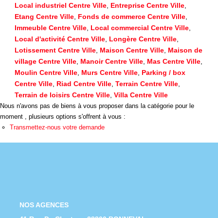
Nous Rejoindre
Local industriel Centre Ville
,
Entreprise Centre Ville
,
Etang Centre Ville
,
Fonds de commerce Centre Ville
,
Nos Actualités
Immeuble Centre Ville
,
Local commercial Centre Ville
,
Local d'activité Centre Ville
,
Longère Centre Ville
,
Lotissement Centre Ville
,
Maison Centre Ville
,
Maison de
CONTACT
village Centre Ville
,
Manoir Centre Ville
,
Mas Centre Ville
,
Moulin Centre Ville
,
Murs Centre Ville
,
Parking / box
Centre Ville
,
Riad Centre Ville
,
Terrain Centre Ville
,
Terrain de loisirs Centre Ville
,
Villa Centre Ville
Nous n'avons pas de biens à vous proposer dans la catégorie pour le
moment , plusieurs options s'offrent à vous :
Transmettez-nous votre demande
NOS AGENCES