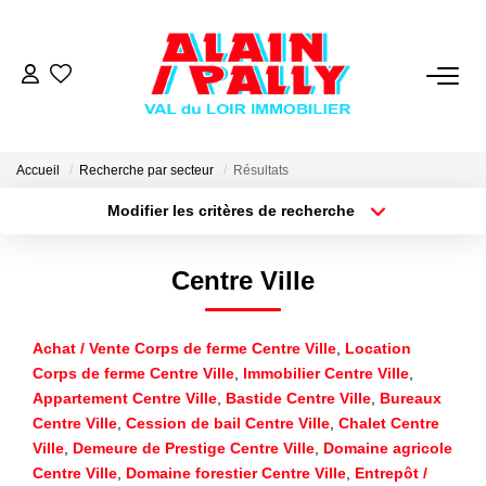
VENTE
LOCATION
Accueil
Recherche par secteur
Résultats
Modifier les critères de recherche
Type de transaction
Localisation
GESTION
Acheter
Localisation
Centre Ville
Type de bien
Sélectionnez...
Surface min
DERNIERES VENTES
Achat / Vente Corps de ferme Centre Ville
,
Location
Plus de critères
Budget max
NOS AGENCES
Corps de ferme Centre Ville
,
Immobilier Centre Ville
,
Appartement Centre Ville
,
Bastide Centre Ville
,
Bureaux
Créer une alerte
Qui Sommes Nous
Centre Ville
,
Cession de bail Centre Ville
,
Chalet Centre
Ville
,
Demeure de Prestige Centre Ville
,
Domaine agricole
Notre Équipe
Centre Ville
,
Domaine forestier Centre Ville
,
Entrepôt /