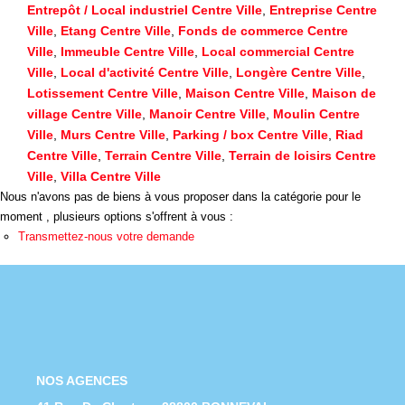
Nous Rejoindre
Entrepôt / Local industriel Centre Ville
,
Entreprise Centre
Ville
,
Etang Centre Ville
,
Fonds de commerce Centre
Nos Actualités
Ville
,
Immeuble Centre Ville
,
Local commercial Centre
Ville
,
Local d'activité Centre Ville
,
Longère Centre Ville
,
Lotissement Centre Ville
,
Maison Centre Ville
,
Maison de
CONTACT
village Centre Ville
,
Manoir Centre Ville
,
Moulin Centre
Ville
,
Murs Centre Ville
,
Parking / box Centre Ville
,
Riad
Centre Ville
,
Terrain Centre Ville
,
Terrain de loisirs Centre
Ville
,
Villa Centre Ville
Nous n'avons pas de biens à vous proposer dans la catégorie pour le
moment , plusieurs options s'offrent à vous :
Transmettez-nous votre demande
NOS AGENCES