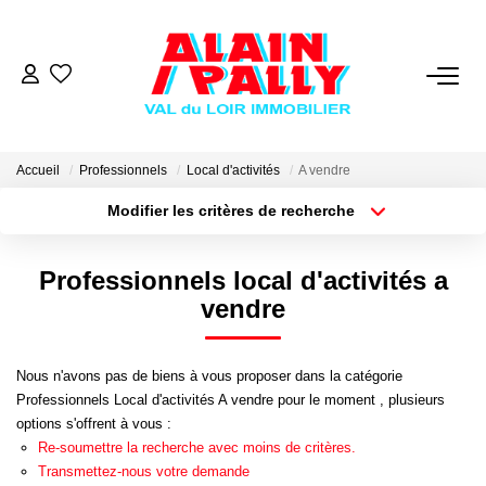
VENTE
LOCATION
Accueil
Professionnels
Local d'activités
A vendre
Modifier les critères de recherche
Type de transaction
Localisation
GESTION
Acheter
Localisation
Professionnels local d'activités a
Type de bien
Sélectionnez...
Surface min
DERNIERES VENTES
vendre
Plus de critères
Budget max
NOS AGENCES
Nous n'avons pas de biens à vous proposer dans la catégorie
Professionnels Local d'activités A vendre pour le moment , plusieurs
Créer une alerte
Qui Sommes Nous
options s'offrent à vous :
Re-soumettre la recherche avec moins de critères.
Notre Équipe
Transmettez-nous votre demande