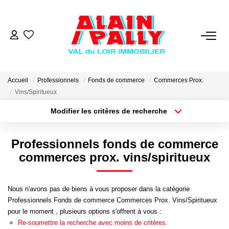
VENTE
LOCATION
Accueil
Professionnels
Fonds de commerce
Commerces Prox.
Vins/Spiritueux
Modifier les critères de recherche
GESTION
Type de transaction
Localisation
Acheter
Localisation
Professionnels fonds de commerce
DERNIERES VENTES
Type de bien
Sélectionnez...
Surface min
commerces prox. vins/spiritueux
NOS AGENCES
Plus de critères
Budget max
Nous n'avons pas de biens à vous proposer dans la catégorie
Qui Sommes Nous
Professionnels Fonds de commerce Commerces Prox. Vins/Spiritueux
Créer une alerte
pour le moment , plusieurs options s'offrent à vous :
Notre Équipe
Re-soumettre la recherche avec moins de critères.