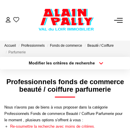
VENTE
LOCATION
Accueil
Professionnels
Fonds de commerce
Beauté / Coiffure
Parfumerie
Modifier les critères de recherche
GESTION
Type de transaction
Localisation
Acheter
Localisation
Professionnels fonds de commerce
DERNIERES VENTES
Type de bien
Sélectionnez...
Surface min
beauté / coiffure parfumerie
NOS AGENCES
Plus de critères
Budget max
Nous n'avons pas de biens à vous proposer dans la catégorie
Qui Sommes Nous
Professionnels Fonds de commerce Beauté / Coiffure Parfumerie pour
Créer une alerte
le moment , plusieurs options s'offrent à vous :
Notre Équipe
Re-soumettre la recherche avec moins de critères.