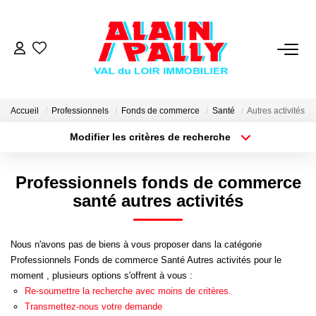
VENTE
LOCATION
Accueil
Professionnels
Fonds de commerce
Santé
Autres activités
Modifier les critères de recherche
Type de transaction
Localisation
GESTION
Acheter
Localisation
Professionnels fonds de commerce
Type de bien
Sélectionnez...
Surface min
DERNIERES VENTES
santé autres activités
Plus de critères
Budget max
NOS AGENCES
Nous n'avons pas de biens à vous proposer dans la catégorie
Professionnels Fonds de commerce Santé Autres activités pour le
Créer une alerte
Qui Sommes Nous
moment , plusieurs options s'offrent à vous :
Re-soumettre la recherche avec moins de critères.
Notre Équipe
Transmettez-nous votre demande