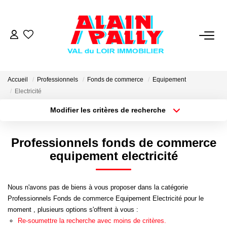
VENTE
LOCATION
Accueil
Professionnels
Fonds de commerce
Equipement
Electricité
Modifier les critères de recherche
GESTION
Type de transaction
Localisation
Acheter
Localisation
Professionnels fonds de commerce
DERNIERES VENTES
Type de bien
Sélectionnez...
Surface min
equipement electricité
NOS AGENCES
Plus de critères
Budget max
Nous n'avons pas de biens à vous proposer dans la catégorie
Qui Sommes Nous
Professionnels Fonds de commerce Equipement Electricité pour le
Créer une alerte
moment , plusieurs options s'offrent à vous :
Notre Équipe
Re-soumettre la recherche avec moins de critères.