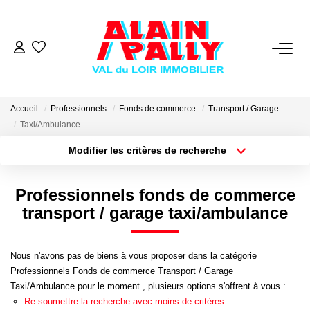
VENTE
LOCATION
Accueil
Professionnels
Fonds de commerce
Transport / Garage
Taxi/Ambulance
Modifier les critères de recherche
GESTION
Type de transaction
Localisation
Acheter
Localisation
Professionnels fonds de commerce
DERNIERES VENTES
Type de bien
Sélectionnez...
Surface min
transport / garage taxi/ambulance
NOS AGENCES
Plus de critères
Budget max
Nous n'avons pas de biens à vous proposer dans la catégorie
Qui Sommes Nous
Professionnels Fonds de commerce Transport / Garage
Créer une alerte
Taxi/Ambulance pour le moment , plusieurs options s'offrent à vous :
Notre Équipe
Re-soumettre la recherche avec moins de critères.