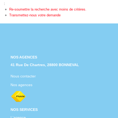
Nous Rejoindre
:
Re-soumettre la recherche avec moins de critères.
Nos Actualités
Transmettez-nous votre demande
CONTACT
NOS AGENCES
41 Rue De Chartres, 28800 BONNEVAL
Nous contacter
Nos agences
NOS SERVICES
L'agence