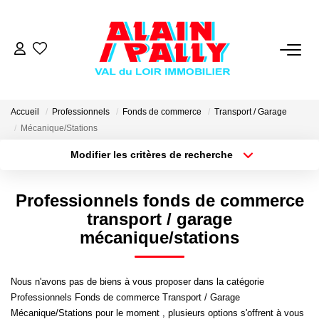
VENTE
LOCATION
Accueil
Professionnels
Fonds de commerce
Transport / Garage
Mécanique/Stations
Modifier les critères de recherche
GESTION
Type de transaction
Localisation
Acheter
Localisation
Professionnels fonds de commerce
DERNIERES VENTES
Type de bien
Sélectionnez...
Surface min
transport / garage
mécanique/stations
NOS AGENCES
Plus de critères
Budget max
Qui Sommes Nous
Nous n'avons pas de biens à vous proposer dans la catégorie
Créer une alerte
Professionnels Fonds de commerce Transport / Garage
Notre Équipe
Mécanique/Stations pour le moment , plusieurs options s'offrent à vous