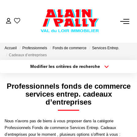
VENTE
LOCATION
Accueil
Professionnels
Fonds de commerce
Services Entrep.
Cadeaux d’entreprises
Modifier les critères de recherche
GESTION
Type de transaction
Localisation
Acheter
Localisation
Professionnels fonds de commerce
DERNIERES VENTES
Type de bien
Sélectionnez...
Surface min
services entrep. cadeaux
d’entreprises
NOS AGENCES
Plus de critères
Budget max
Qui Sommes Nous
Nous n'avons pas de biens à vous proposer dans la catégorie
Créer une alerte
Professionnels Fonds de commerce Services Entrep. Cadeaux
Notre Équipe
d’entreprises pour le moment , plusieurs options s'offrent à vous :