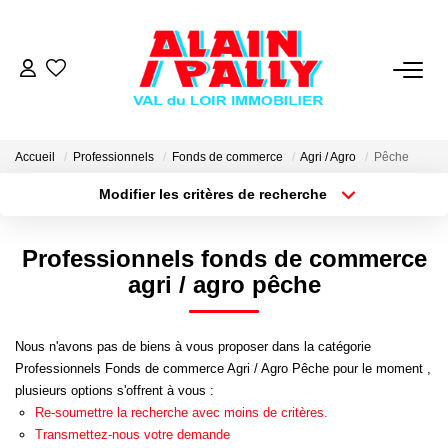
VENTE
LOCATION
Accueil
Professionnels
Fonds de commerce
Agri / Agro
Pêche
Modifier les critères de recherche
Type de transaction
Localisation
GESTION
Acheter
Localisation
Professionnels fonds de commerce
Type de bien
Sélectionnez...
Surface min
DERNIERES VENTES
agri / agro pêche
Plus de critères
Budget max
NOS AGENCES
Nous n'avons pas de biens à vous proposer dans la catégorie
Professionnels Fonds de commerce Agri / Agro Pêche pour le moment ,
Créer une alerte
Qui Sommes Nous
plusieurs options s'offrent à vous :
Re-soumettre la recherche avec moins de critères.
Notre Équipe
Transmettez-nous votre demande