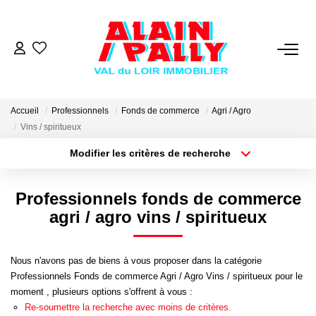
VENTE
LOCATION
Accueil
Professionnels
Fonds de commerce
Agri / Agro
Vins / spiritueux
Modifier les critères de recherche
GESTION
Type de transaction
Localisation
Acheter
Localisation
Professionnels fonds de commerce
DERNIERES VENTES
Type de bien
Sélectionnez...
Surface min
agri / agro vins / spiritueux
NOS AGENCES
Plus de critères
Budget max
Nous n'avons pas de biens à vous proposer dans la catégorie
Qui Sommes Nous
Professionnels Fonds de commerce Agri / Agro Vins / spiritueux pour le
Créer une alerte
moment , plusieurs options s'offrent à vous :
Notre Équipe
Re-soumettre la recherche avec moins de critères.