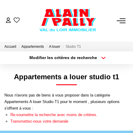
VENTE
LOCATION
Accueil
Appartements
A louer
Studio T1
Modifier les critères de recherche
Type de transaction
Localisation
GESTION
Acheter
Localisation
Appartements a louer studio t1
Type de bien
Sélectionnez...
Surface min
DERNIERES VENTES
Nous n'avons pas de biens à vous proposer dans la catégorie
Plus de critères
Budget max
NOS AGENCES
Appartements A louer Studio T1 pour le moment , plusieurs options
s'offrent à vous :
Créer une alerte
Re-soumettre la recherche avec moins de critères.
Qui Sommes Nous
Transmettez-nous votre demande
Notre Équipe