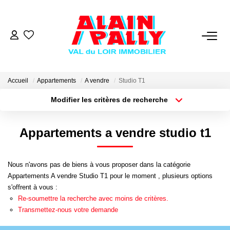
VENTE
LOCATION
Accueil
Appartements
A vendre
Studio T1
Modifier les critères de recherche
Type de transaction
Localisation
GESTION
Acheter
Localisation
Appartements a vendre studio t1
Type de bien
Sélectionnez...
Surface min
DERNIERES VENTES
Nous n'avons pas de biens à vous proposer dans la catégorie
Plus de critères
Budget max
NOS AGENCES
Appartements A vendre Studio T1 pour le moment , plusieurs options
s'offrent à vous :
Créer une alerte
Re-soumettre la recherche avec moins de critères.
Qui Sommes Nous
Transmettez-nous votre demande
Notre Équipe