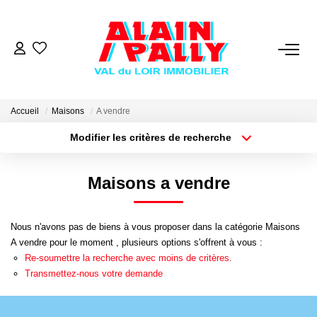
VENTE
LOCATION
Accueil
Maisons
A vendre
Modifier les critères de recherche
Type de transaction
Localisation
GESTION
Acheter
Localisation
Maisons a vendre
Type de bien
Sélectionnez...
Surface min
DERNIERES VENTES
Nous n'avons pas de biens à vous proposer dans la catégorie Maisons
Plus de critères
Budget max
NOS AGENCES
A vendre pour le moment , plusieurs options s'offrent à vous :
Re-soumettre la recherche avec moins de critères.
Créer une alerte
Transmettez-nous votre demande
Qui Sommes Nous
Notre Équipe