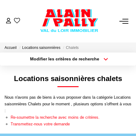
VENTE
LOCATION
Accueil
Locations saisonnières
Chalets
Modifier les critères de recherche
Type de transaction
Localisation
GESTION
Acheter
Localisation
Locations saisonnières chalets
Type de bien
Sélectionnez...
Surface min
DERNIERES VENTES
Nous n'avons pas de biens à vous proposer dans la catégorie Locations
Plus de critères
Budget max
NOS AGENCES
saisonnières Chalets pour le moment , plusieurs options s'offrent à vous
:
Créer une alerte
Re-soumettre la recherche avec moins de critères.
Qui Sommes Nous
Transmettez-nous votre demande
Notre Équipe