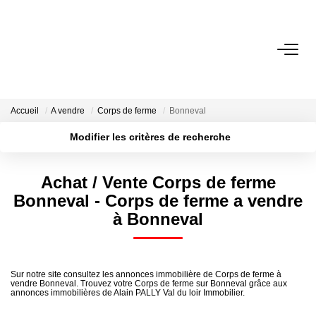
VENTE
LOCATION
Accueil
A vendre
Corps de ferme
Bonneval
Modifier les critères de recherche
GESTION
Localisation
Type de transaction
Surface min
Achat / Vente Corps de ferme
Type de bien
DERNIERES VENTES
Bonneval - Corps de ferme a vendre
Plus de critères
Budget max
à Bonneval
Créer une alerte
NOS AGENCES
Qui Sommes Nous
Sur notre site consultez les annonces immobilière de Corps de ferme à
vendre Bonneval. Trouvez votre Corps de ferme sur Bonneval grâce aux
Notre Équipe
annonces immobilières de Alain PALLY Val du loir Immobilier.
Nous Rejoindre