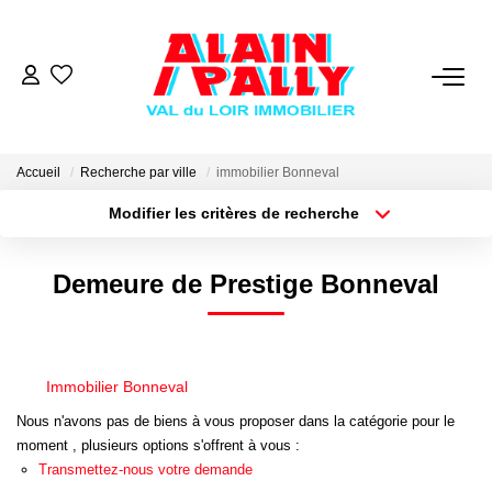
VENTE
LOCATION
Accueil
Recherche par ville
immobilier Bonneval
Modifier les critères de recherche
Type de transaction
Localisation
GESTION
Acheter
Localisation
Demeure de Prestige Bonneval
Type de bien
Sélectionnez...
Surface min
DERNIERES VENTES
Plus de critères
Budget max
NOS AGENCES
Immobilier Bonneval
Créer une alerte
Nous n'avons pas de biens à vous proposer dans la catégorie pour le
Qui Sommes Nous
moment , plusieurs options s'offrent à vous :
Notre Équipe
Transmettez-nous votre demande