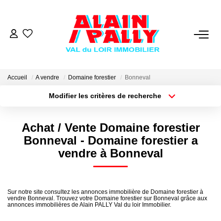
VENTE
LOCATION
Accueil
A vendre
Domaine forestier
Bonneval
Modifier les critères de recherche
Type de transaction
Localisation
GESTION
Acheter
Localisation
Achat / Vente Domaine forestier
Type de bien
Sélectionnez...
Surface min
DERNIERES VENTES
Bonneval - Domaine forestier a
vendre à Bonneval
Plus de critères
Budget max
NOS AGENCES
Créer une alerte
Qui Sommes Nous
Sur notre site consultez les annonces immobilière de Domaine forestier à
vendre Bonneval. Trouvez votre Domaine forestier sur Bonneval grâce aux
annonces immobilières de Alain PALLY Val du loir Immobilier.
Notre Équipe