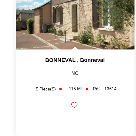
BONNEVAL
,
Bonneval
NC
115
M²
Réf :
13614
5
Pièce(s)