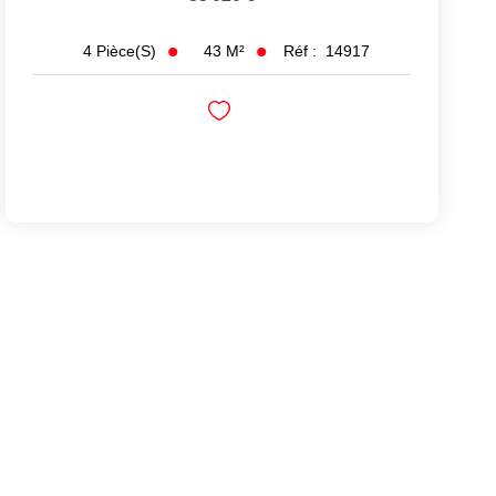
43
M²
Réf :
14917
4
Pièce(s)