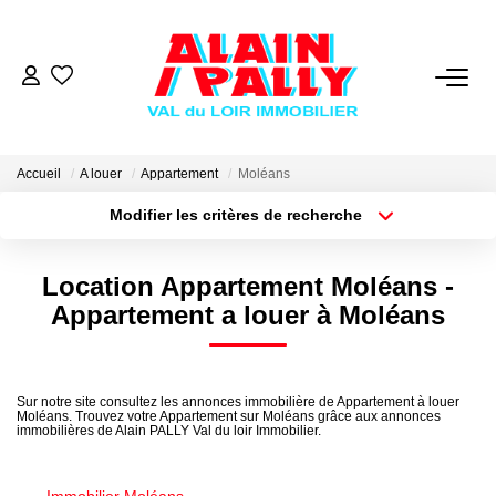
VENTE
LOCATION
Accueil
A louer
Appartement
Moléans
Modifier les critères de recherche
Type de transaction
Localisation
GESTION
Acheter
Localisation
Location Appartement Moléans -
Type de bien
Sélectionnez...
Surface min
DERNIERES VENTES
Appartement a louer à Moléans
Plus de critères
Budget max
NOS AGENCES
Sur notre site consultez les annonces immobilière de Appartement à louer
Moléans. Trouvez votre Appartement sur Moléans grâce aux annonces
Créer une alerte
Qui Sommes Nous
immobilières de Alain PALLY Val du loir Immobilier.
Notre Équipe